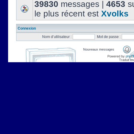
39830
messages |
4653
su
le plus récent est
Xvolks
Connexion
Nom d’utilisateur :
Mot de passe :
Nouveaux messages
Powered by
phpB
Traduit en