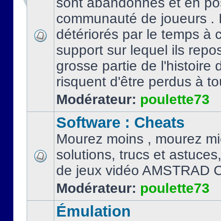
sont abandonnés et en po
communauté de joueurs . I
détériorés par le temps à
support sur lequel ils repo
grosse partie de l'histoire 
risquent d'être perdus à tou
Modérateur:
poulette73
Software : Cheats
Mourez moins , mourez mi
solutions, trucs et astuce
de jeux vidéo AMSTRAD 
Modérateur:
poulette73
Émulation