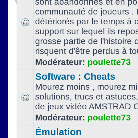
sont abandonnés et en po
communauté de joueurs . I
détériorés par le temps à
support sur lequel ils repo
grosse partie de l'histoire 
risquent d'être perdus à tou
Modérateur:
poulette73
Software : Cheats
Mourez moins , mourez mi
solutions, trucs et astuce
de jeux vidéo AMSTRAD 
Modérateur:
poulette73
Émulation