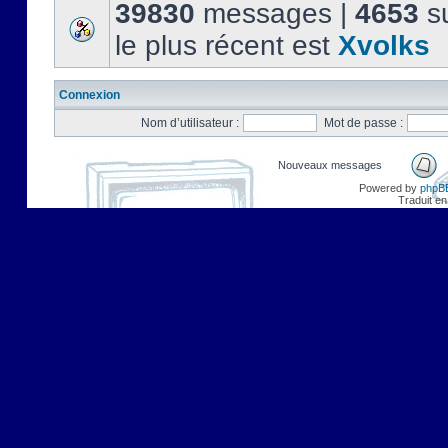
39830
messages |
4653
su
le plus récent est
Xvolks
Connexion
Nom d’utilisateur :
Mot de passe :
Nouveaux messages
Powered by
phpB
Traduit en