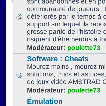
sont abandonnés et en po
communauté de joueurs . I
détériorés par le temps à
support sur lequel ils repo
grosse partie de l'histoire 
risquent d'être perdus à tou
Modérateur:
poulette73
Software : Cheats
Mourez moins , mourez mi
solutions, trucs et astuce
de jeux vidéo AMSTRAD 
Modérateur:
poulette73
Émulation