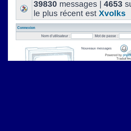
39830
messages |
4653
su
le plus récent est
Xvolks
Connexion
Nom d’utilisateur :
Mot de passe :
Nouveaux messages
Powered by
phpB
Traduit en