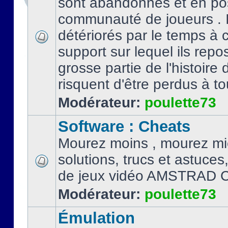
sont abandonnés et en po
communauté de joueurs . I
détériorés par le temps à
support sur lequel ils repo
grosse partie de l'histoire 
risquent d'être perdus à tou
Modérateur:
poulette73
Software : Cheats
Mourez moins , mourez mi
solutions, trucs et astuce
de jeux vidéo AMSTRAD 
Modérateur:
poulette73
Émulation