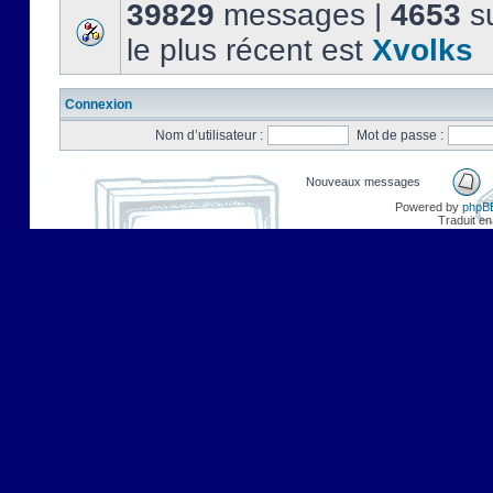
39829
messages |
4653
su
le plus récent est
Xvolks
Connexion
Nom d’utilisateur :
Mot de passe :
Nouveaux messages
Powered by
phpB
Traduit en