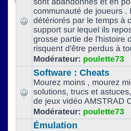
sont abandonnés et en po
communauté de joueurs . I
détériorés par le temps à
support sur lequel ils repo
grosse partie de l'histoire 
risquent d'être perdus à tou
Modérateur:
poulette73
Software : Cheats
Mourez moins , mourez mi
solutions, trucs et astuce
de jeux vidéo AMSTRAD 
Modérateur:
poulette73
Émulation