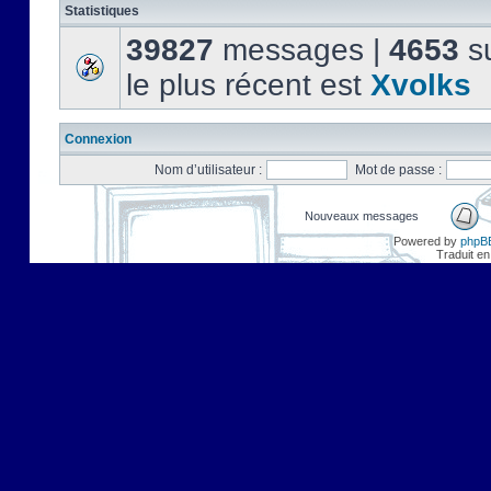
Statistiques
39827
messages |
4653
su
le plus récent est
Xvolks
Connexion
Nom d’utilisateur :
Mot de passe :
Nouveaux messages
Powered by
phpB
Traduit en