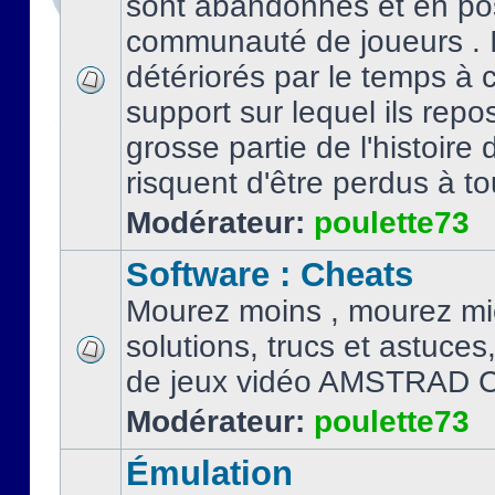
sont abandonnés et en po
communauté de joueurs . I
détériorés par le temps à
support sur lequel ils repo
grosse partie de l'histoire 
risquent d'être perdus à tou
Modérateur:
poulette73
Software : Cheats
Mourez moins , mourez mi
solutions, trucs et astuce
de jeux vidéo AMSTRAD 
Modérateur:
poulette73
Émulation