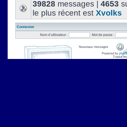
39828
messages |
4653
su
le plus récent est
Xvolks
Connexion
Nom d’utilisateur :
Mot de passe :
Nouveaux messages
Powered by
phpB
Traduit en