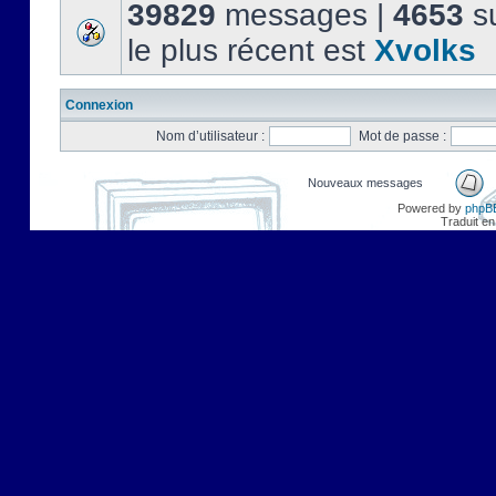
39829
messages |
4653
su
le plus récent est
Xvolks
Connexion
Nom d’utilisateur :
Mot de passe :
Nouveaux messages
Powered by
phpB
Traduit en