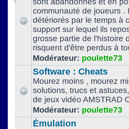
sont abandonnés et en po
communauté de joueurs . I
détériorés par le temps à
support sur lequel ils repo
grosse partie de l'histoire 
risquent d'être perdus à tou
Modérateur:
poulette73
Software : Cheats
Mourez moins , mourez mi
solutions, trucs et astuce
de jeux vidéo AMSTRAD 
Modérateur:
poulette73
Émulation