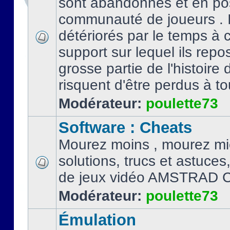
sont abandonnés et en po
communauté de joueurs . I
détériorés par le temps à
support sur lequel ils repo
grosse partie de l'histoire 
risquent d'être perdus à tou
Modérateur:
poulette73
Software : Cheats
Mourez moins , mourez mi
solutions, trucs et astuce
de jeux vidéo AMSTRAD 
Modérateur:
poulette73
Émulation