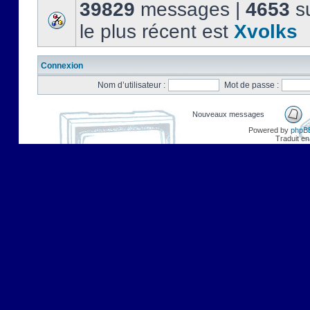
39829
messages |
4653
su
le plus récent est
Xvolks
Connexion
Nom d’utilisateur :
Mot de passe :
Nouveaux messages
Powered by
phpB
Traduit en