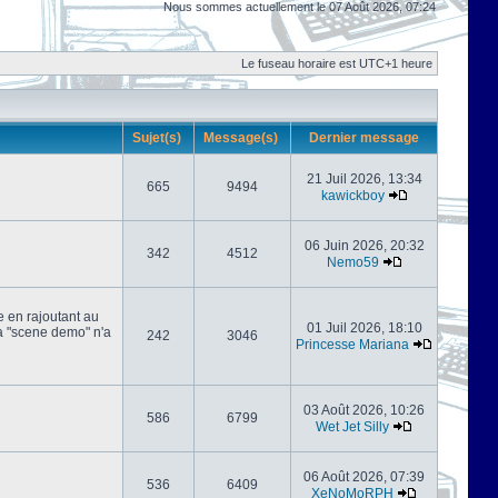
Nous sommes actuellement le 07 Août 2026, 07:24
Le fuseau horaire est UTC+1 heure
Sujet(s)
Message(s)
Dernier message
21 Juil 2026, 13:34
665
9494
kawickboy
06 Juin 2026, 20:32
342
4512
Nemo59
e en rajoutant au
01 Juil 2026, 18:10
 la "scene demo" n'a
242
3046
Princesse Mariana
03 Août 2026, 10:26
586
6799
Wet Jet Silly
06 Août 2026, 07:39
536
6409
XeNoMoRPH