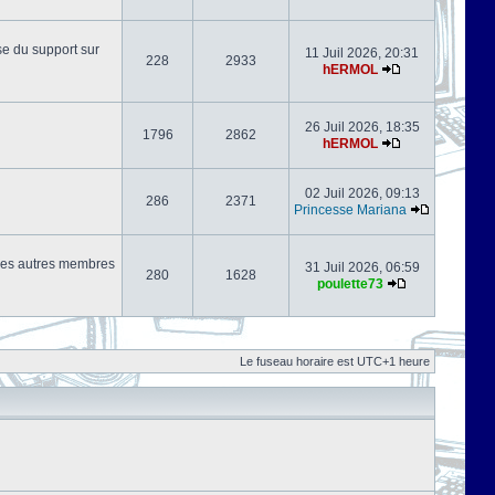
se du support sur
11 Juil 2026, 20:31
228
2933
hERMOL
26 Juil 2026, 18:35
1796
2862
hERMOL
02 Juil 2026, 09:13
286
2371
Princesse Mariana
s les autres membres
31 Juil 2026, 06:59
280
1628
poulette73
Le fuseau horaire est UTC+1 heure