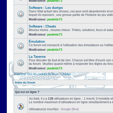
Modérateur:
poulette73
Software : Les dumps
Dans l'état actuel des choses, ces jeux sont abandonnés et e
lequel ils reposent , une grosse partie de l'histoire du jeu vidé
Modérateur:
poulette73
Software : Cheats
Mourez moins , mourez mieux : Pokes, solutions, trucs et a
Modérateur:
poulette73
Émulation
Ce forum est consacré à l'utilisation des émulateurs ou l'uti
Modérateur:
poulette73
La Taverne
Pour discuter de tout et de rien. Chacun est libre d'ouvrir so
du forum. Veuillez quand même à respecter les règles du for
Modérateur:
poulette73
Supprimer tous les cookies du forum
|
L’équipe
Index du forum
Qui est en ligne ?
Au total, il y a
138
utilisateurs en ligne :: 1 inscrit, 0 invisibl
Le nombre maximum d’utilisateurs en ligne simultanément a 
Utilisateur(s) inscrit(s) :
Google [Bot]