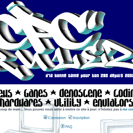
coup de main... Vous pouvez nous aider à mettre ce site à jour: n'hésitez pas à
me con
Connexion
Inscription
FAQ