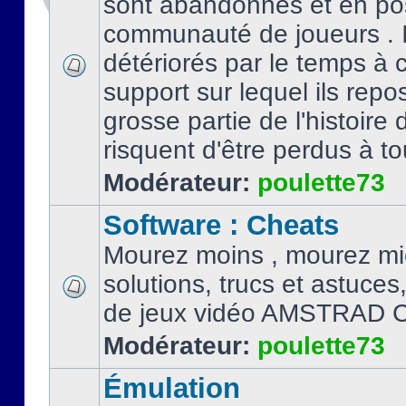
sont abandonnés et en po
communauté de joueurs . I
détériorés par le temps à
support sur lequel ils repo
grosse partie de l'histoire 
risquent d'être perdus à tou
Modérateur:
poulette73
Software : Cheats
Mourez moins , mourez mi
solutions, trucs et astuce
de jeux vidéo AMSTRAD 
Modérateur:
poulette73
Émulation