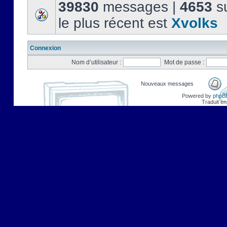
39830
messages |
4653
su
le plus récent est
Xvolks
Connexion
Nom d’utilisateur :
Mot de passe :
Nouveaux messages
Powered by
phpB
Traduit en