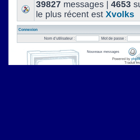
39827
messages |
4653
su
le plus récent est
Xvolks
Connexion
Nom d’utilisateur :
Mot de passe :
Nouveaux messages
Powered by
phpB
Traduit en