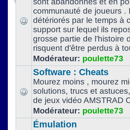
sont abandonnés et en po
communauté de joueurs . I
détériorés par le temps à
support sur lequel ils repo
grosse partie de l'histoire 
risquent d'être perdus à tou
Modérateur:
poulette73
Software : Cheats
Mourez moins , mourez mi
solutions, trucs et astuce
de jeux vidéo AMSTRAD 
Modérateur:
poulette73
Émulation