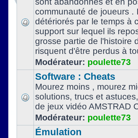
sont abandonnés et en po
communauté de joueurs . I
détériorés par le temps à
support sur lequel ils repo
grosse partie de l'histoire 
risquent d'être perdus à tou
Modérateur:
poulette73
Software : Cheats
Mourez moins , mourez mi
solutions, trucs et astuce
de jeux vidéo AMSTRAD 
Modérateur:
poulette73
Émulation