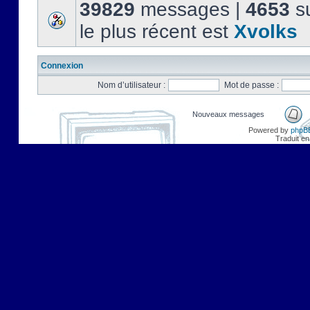
39829
messages |
4653
su
le plus récent est
Xvolks
Connexion
Nom d’utilisateur :
Mot de passe :
Nouveaux messages
Powered by
phpB
Traduit en