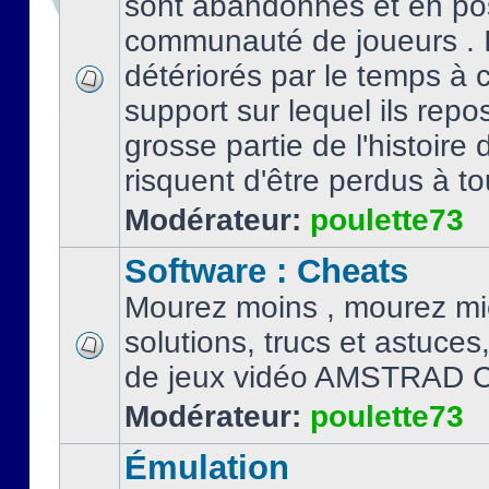
sont abandonnés et en po
communauté de joueurs . I
détériorés par le temps à
support sur lequel ils repo
grosse partie de l'histoire 
risquent d'être perdus à tou
Modérateur:
poulette73
Software : Cheats
Mourez moins , mourez mi
solutions, trucs et astuce
de jeux vidéo AMSTRAD 
Modérateur:
poulette73
Émulation