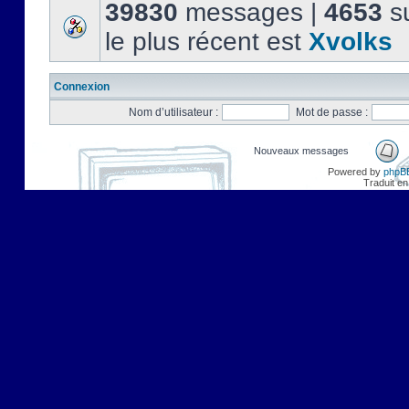
39830
messages |
4653
su
le plus récent est
Xvolks
Connexion
Nom d’utilisateur :
Mot de passe :
Nouveaux messages
Powered by
phpB
Traduit en