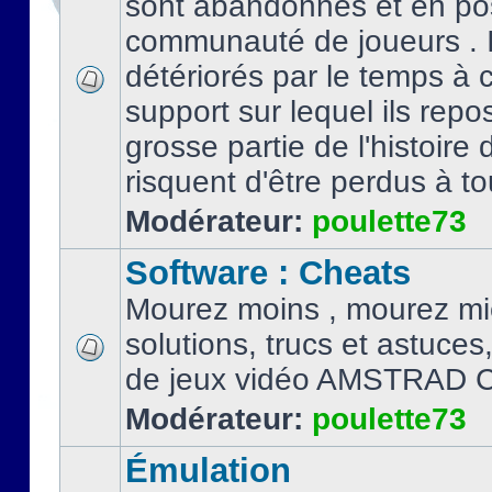
sont abandonnés et en po
communauté de joueurs . I
détériorés par le temps à
support sur lequel ils repo
grosse partie de l'histoire 
risquent d'être perdus à tou
Modérateur:
poulette73
Software : Cheats
Mourez moins , mourez mi
solutions, trucs et astuce
de jeux vidéo AMSTRAD 
Modérateur:
poulette73
Émulation