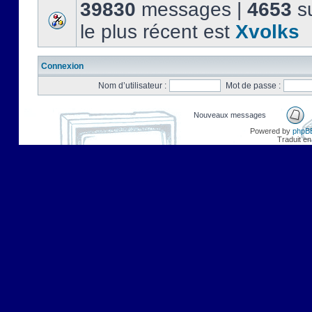
39830
messages |
4653
su
le plus récent est
Xvolks
Connexion
Nom d’utilisateur :
Mot de passe :
Nouveaux messages
Powered by
phpB
Traduit en