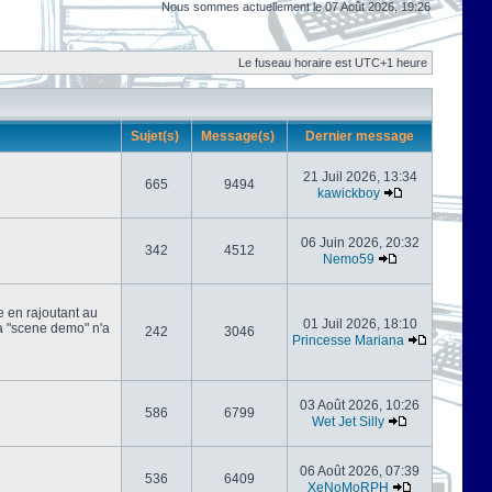
Nous sommes actuellement le 07 Août 2026, 19:26
Le fuseau horaire est UTC+1 heure
Sujet(s)
Message(s)
Dernier message
21 Juil 2026, 13:34
665
9494
kawickboy
06 Juin 2026, 20:32
342
4512
Nemo59
e en rajoutant au
01 Juil 2026, 18:10
 la "scene demo" n'a
242
3046
Princesse Mariana
03 Août 2026, 10:26
586
6799
Wet Jet Silly
06 Août 2026, 07:39
536
6409
XeNoMoRPH