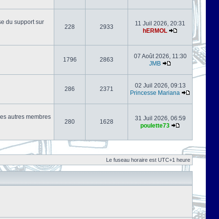
se du support sur
11 Juil 2026, 20:31
228
2933
hERMOL
07 Août 2026, 11:30
1796
2863
JMB
02 Juil 2026, 09:13
286
2371
Princesse Mariana
s les autres membres
31 Juil 2026, 06:59
280
1628
poulette73
Le fuseau horaire est UTC+1 heure