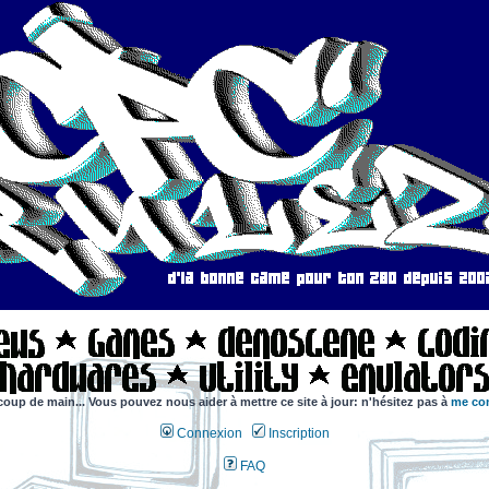
coup de main... Vous pouvez nous aider à mettre ce site à jour: n'hésitez pas à
me con
Connexion
Inscription
FAQ