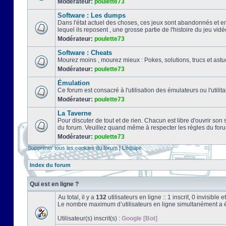
Modérateur:
poulette73
Software : Les dumps
Dans l'état actuel des choses, ces jeux sont abandonnés et e
lequel ils reposent , une grosse partie de l'histoire du jeu vidé
Modérateur:
poulette73
Software : Cheats
Mourez moins , mourez mieux : Pokes, solutions, trucs et a
Modérateur:
poulette73
Émulation
Ce forum est consacré à l'utilisation des émulateurs ou l'uti
Modérateur:
poulette73
La Taverne
Pour discuter de tout et de rien. Chacun est libre d'ouvrir so
du forum. Veuillez quand même à respecter les règles du for
Modérateur:
poulette73
Supprimer tous les cookies du forum
|
L’équipe
Index du forum
Qui est en ligne ?
Au total, il y a
132
utilisateurs en ligne :: 1 inscrit, 0 invisibl
Le nombre maximum d’utilisateurs en ligne simultanément a 
Utilisateur(s) inscrit(s) :
Google [Bot]