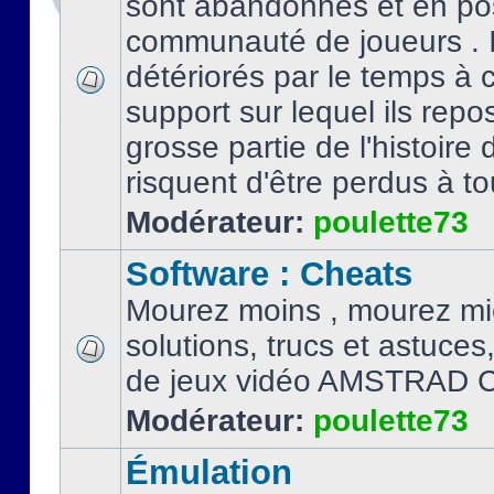
sont abandonnés et en po
communauté de joueurs . I
détériorés par le temps à
support sur lequel ils repo
grosse partie de l'histoire 
risquent d'être perdus à tou
Modérateur:
poulette73
Software : Cheats
Mourez moins , mourez mi
solutions, trucs et astuce
de jeux vidéo AMSTRAD 
Modérateur:
poulette73
Émulation