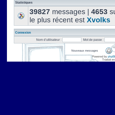
Statistiques
39827
messages |
4653
su
le plus récent est
Xvolks
Connexion
Nom d’utilisateur :
Mot de passe :
Nouveaux messages
Powered by
phpB
Traduit en