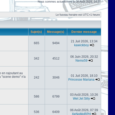
Nous sommes actuellement le 06 Août 2026, 14:37
Le fuseau horaire est UTC+1 heure
Sujet(s)
Message(s)
Dernier message
21 Juil 2026, 13:34
665
9494
kawickboy
06 Juin 2026, 20:32
342
4512
Nemo59
e en rajoutant au
01 Juil 2026, 18:10
 la "scene demo" n'a
242
3046
Princesse Mariana
03 Août 2026, 10:26
586
6799
Wet Jet Silly
06 Août 2026, 07:39
536
6409
XeNoMoRPH