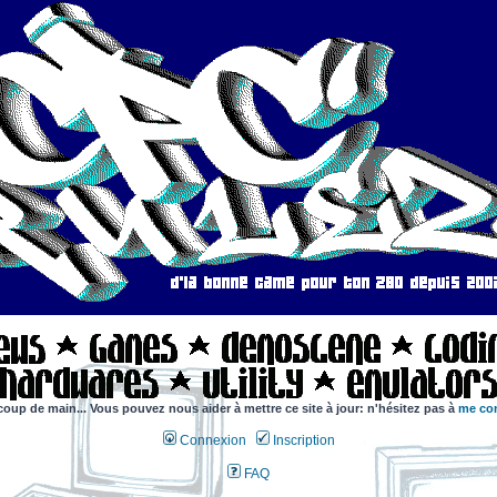
coup de main... Vous pouvez nous aider à mettre ce site à jour: n'hésitez pas à
me con
Connexion
Inscription
FAQ