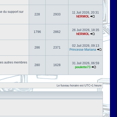
se du support sur
11 Juil 2026, 20:31
228
2933
hERMOL
26 Juil 2026, 18:35
1796
2862
hERMOL
02 Juil 2026, 09:13
286
2371
Princesse Mariana
s les autres membres
31 Juil 2026, 06:59
280
1628
poulette73
Le fuseau horaire est UTC+1 heure