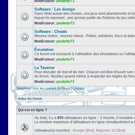
Modérateur:
poulette73
Software : Les dumps
Dans l'état actuel des choses, ces jeux sont abandonnés et e
lequel ils reposent , une grosse partie de l'histoire du jeu vidé
Modérateur:
poulette73
Software : Cheats
Mourez moins , mourez mieux : Pokes, solutions, trucs et a
Modérateur:
poulette73
Émulation
Ce forum est consacré à l'utilisation des émulateurs ou l'uti
Modérateur:
poulette73
La Taverne
Pour discuter de tout et de rien. Chacun est libre d'ouvrir so
du forum. Veuillez quand même à respecter les règles du for
Modérateur:
poulette73
Supprimer tous les cookies du forum
|
L’équipe
Index du forum
Qui est en ligne ?
Au total, il y a
855
utilisateurs en ligne :: 2 inscrits, 0 invisib
Le nombre maximum d’utilisateurs en ligne simultanément a 
Utilisateur(s) inscrit(s) :
Google [Bot]
,
Majestic-12 [Bot]