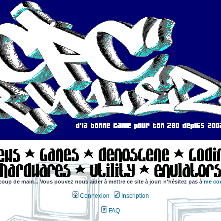
coup de main... Vous pouvez nous aider à mettre ce site à jour: n'hésitez pas à
me con
Connexion
Inscription
FAQ