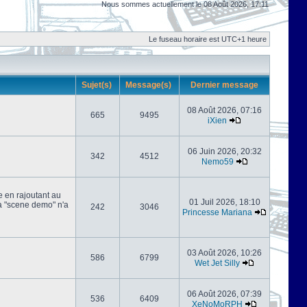
Nous sommes actuellement le 08 Août 2026, 17:11
Le fuseau horaire est UTC+1 heure
Sujet(s)
Message(s)
Dernier message
08 Août 2026, 07:16
665
9495
iXien
06 Juin 2026, 20:32
342
4512
Nemo59
e en rajoutant au
01 Juil 2026, 18:10
 la "scene demo" n'a
242
3046
Princesse Mariana
03 Août 2026, 10:26
586
6799
Wet Jet Silly
06 Août 2026, 07:39
536
6409
XeNoMoRPH