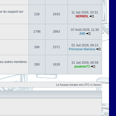
se du support sur
11 Juil 2026, 20:31
228
2933
hERMOL
07 Août 2026, 11:30
1796
2863
JMB
02 Juil 2026, 09:13
286
2371
Princesse Mariana
s les autres membres
31 Juil 2026, 06:59
280
1628
poulette73
Le fuseau horaire est UTC+1 heure