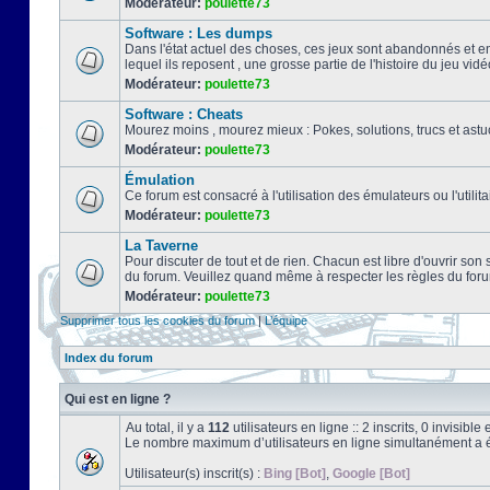
Modérateur:
poulette73
Software : Les dumps
Dans l'état actuel des choses, ces jeux sont abandonnés et e
lequel ils reposent , une grosse partie de l'histoire du jeu vidé
Modérateur:
poulette73
Software : Cheats
Mourez moins , mourez mieux : Pokes, solutions, trucs et a
Modérateur:
poulette73
Émulation
Ce forum est consacré à l'utilisation des émulateurs ou l'uti
Modérateur:
poulette73
La Taverne
Pour discuter de tout et de rien. Chacun est libre d'ouvrir so
du forum. Veuillez quand même à respecter les règles du for
Modérateur:
poulette73
Supprimer tous les cookies du forum
|
L’équipe
Index du forum
Qui est en ligne ?
Au total, il y a
112
utilisateurs en ligne :: 2 inscrits, 0 invisibl
Le nombre maximum d’utilisateurs en ligne simultanément a 
Utilisateur(s) inscrit(s) :
Bing [Bot]
,
Google [Bot]