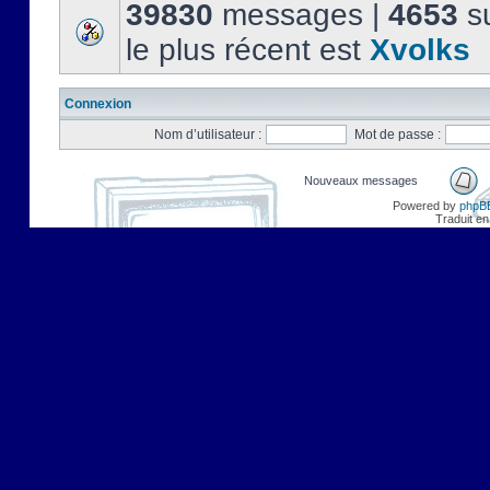
39830
messages |
4653
su
le plus récent est
Xvolks
Connexion
Nom d’utilisateur :
Mot de passe :
Nouveaux messages
Powered by
phpB
Traduit en