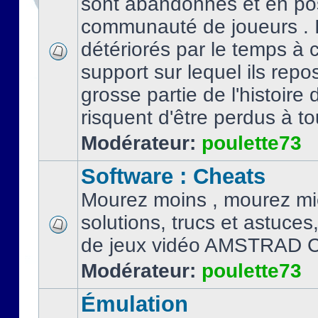
sont abandonnés et en po
communauté de joueurs . I
détériorés par le temps à
support sur lequel ils repo
grosse partie de l'histoire 
risquent d'être perdus à tou
Modérateur:
poulette73
Software : Cheats
Mourez moins , mourez mi
solutions, trucs et astuce
de jeux vidéo AMSTRAD 
Modérateur:
poulette73
Émulation