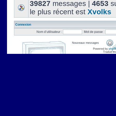
39827
messages |
4653
su
le plus récent est
Xvolks
Connexion
Nom d’utilisateur :
Mot de passe :
Nouveaux messages
Powered by
phpB
Traduit en