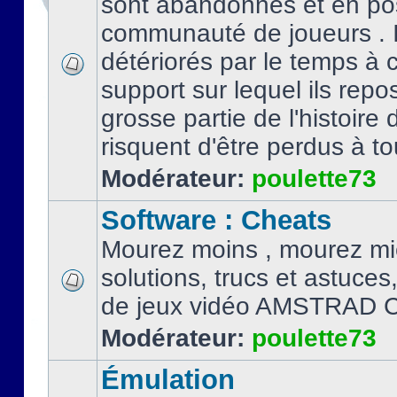
sont abandonnés et en po
communauté de joueurs . I
détériorés par le temps à
support sur lequel ils repo
grosse partie de l'histoire 
risquent d'être perdus à tou
Modérateur:
poulette73
Software : Cheats
Mourez moins , mourez mi
solutions, trucs et astuce
de jeux vidéo AMSTRAD 
Modérateur:
poulette73
Émulation