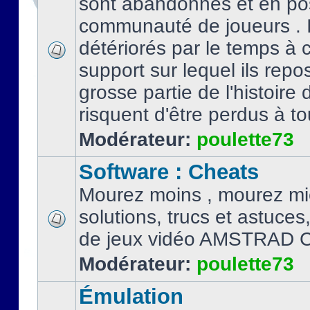
sont abandonnés et en po
communauté de joueurs . I
détériorés par le temps à
support sur lequel ils repo
grosse partie de l'histoire 
risquent d'être perdus à tou
Modérateur:
poulette73
Software : Cheats
Mourez moins , mourez mi
solutions, trucs et astuce
de jeux vidéo AMSTRAD 
Modérateur:
poulette73
Émulation