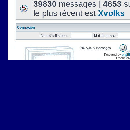
39830
messages |
4653
su
le plus récent est
Xvolks
Connexion
Nom d’utilisateur :
Mot de passe :
Nouveaux messages
Powered by
phpB
Traduit en