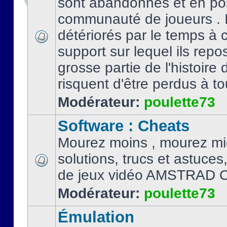
sont abandonnés et en po
communauté de joueurs . I
détériorés par le temps à
support sur lequel ils repo
grosse partie de l'histoire 
risquent d'être perdus à tou
Modérateur:
poulette73
Software : Cheats
Mourez moins , mourez mi
solutions, trucs et astuce
de jeux vidéo AMSTRAD 
Modérateur:
poulette73
Émulation