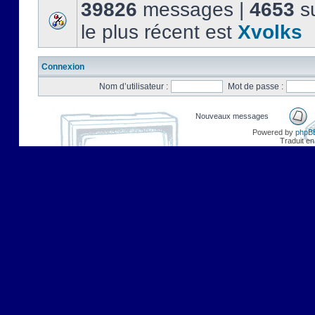
39826
messages |
4653
su
le plus récent est
Xvolks
Connexion
Nom d’utilisateur :
Mot de passe :
Nouveaux messages
Powered by
phpB
Traduit en