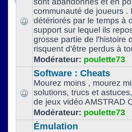
sont abandonnés et en po
communauté de joueurs . I
détériorés par le temps à
support sur lequel ils repo
grosse partie de l'histoire 
risquent d'être perdus à tou
Modérateur:
poulette73
Software : Cheats
Mourez moins , mourez mi
solutions, trucs et astuce
de jeux vidéo AMSTRAD 
Modérateur:
poulette73
Émulation