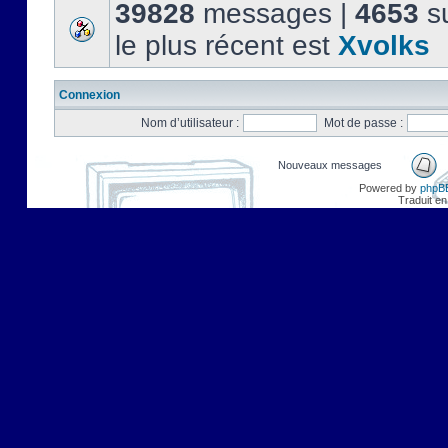
39828
messages |
4653
su
le plus récent est
Xvolks
Connexion
Nom d’utilisateur :
Mot de passe :
Nouveaux messages
Powered by
phpB
Traduit en