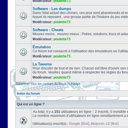
Modérateur:
poulette73
Software : Les dumps
Dans l'état actuel des choses, ces jeux sont abandonnés et e
lequel ils reposent , une grosse partie de l'histoire du jeu vidé
Modérateur:
poulette73
Software : Cheats
Mourez moins , mourez mieux : Pokes, solutions, trucs et a
Modérateur:
poulette73
Émulation
Ce forum est consacré à l'utilisation des émulateurs ou l'uti
Modérateur:
poulette73
La Taverne
Pour discuter de tout et de rien. Chacun est libre d'ouvrir so
du forum. Veuillez quand même à respecter les règles du for
Modérateur:
poulette73
Supprimer tous les cookies du forum
|
L’équipe
Index du forum
Qui est en ligne ?
Au total, il y a
151
utilisateurs en ligne :: 2 inscrits, 0 invisib
Le nombre maximum d’utilisateurs en ligne simultanément a 
Utilisateur(s) inscrit(s) :
Google [Bot]
,
Majestic-12 [Bot]