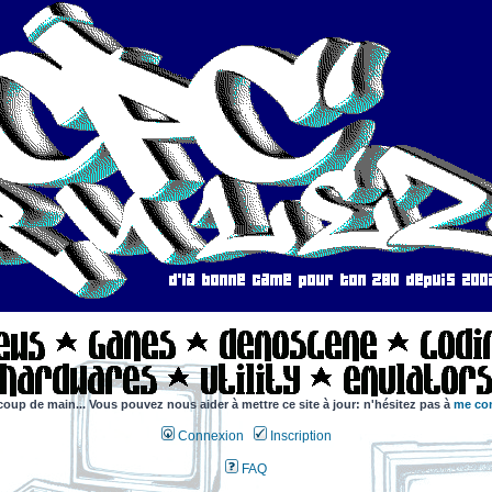
coup de main... Vous pouvez nous aider à mettre ce site à jour: n'hésitez pas à
me con
Connexion
Inscription
FAQ