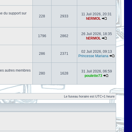
se du support sur
11 Juil 2026, 20:31
228
2933
hERMOL
26 Juil 2026, 18:35
1796
2862
hERMOL
02 Juil 2026, 09:13
286
2371
Princesse Mariana
s les autres membres
31 Juil 2026, 06:59
280
1628
poulette73
Le fuseau horaire est UTC+1 heure