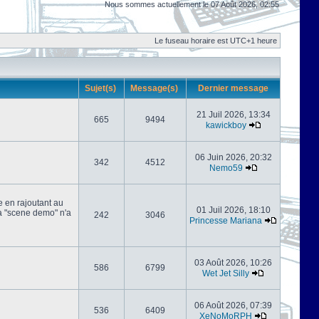
Nous sommes actuellement le 07 Août 2026, 02:55
Le fuseau horaire est UTC+1 heure
Sujet(s)
Message(s)
Dernier message
21 Juil 2026, 13:34
665
9494
kawickboy
06 Juin 2026, 20:32
342
4512
Nemo59
e en rajoutant au
01 Juil 2026, 18:10
 la "scene demo" n'a
242
3046
Princesse Mariana
03 Août 2026, 10:26
586
6799
Wet Jet Silly
06 Août 2026, 07:39
536
6409
XeNoMoRPH