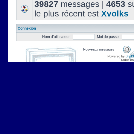
39827
messages |
4653
su
le plus récent est
Xvolks
Connexion
Nom d’utilisateur :
Mot de passe :
Nouveaux messages
Powered by
phpB
Traduit en