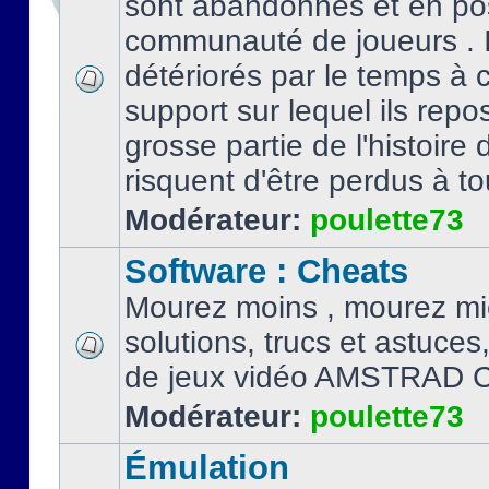
sont abandonnés et en po
communauté de joueurs . I
détériorés par le temps à
support sur lequel ils repo
grosse partie de l'histoire 
risquent d'être perdus à tou
Modérateur:
poulette73
Software : Cheats
Mourez moins , mourez mi
solutions, trucs et astuce
de jeux vidéo AMSTRAD 
Modérateur:
poulette73
Émulation