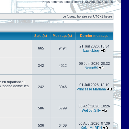
Nous sommes actuellement le 08 Août 2026, 01:25
Le fuseau horaire est UTC+1 heure
Sujet(s)
Message(s)
Dernier message
21 Juil 2026, 13:34
665
9494
kawickboy
06 Juin 2026, 20:32
342
4512
Nemo59
e en rajoutant au
01 Juil 2026, 18:10
 la "scene demo" n'a
242
3046
Princesse Mariana
03 Août 2026, 10:26
586
6799
Wet Jet Silly
06 Août 2026, 07:39
536
6409
XeNoMoRPH