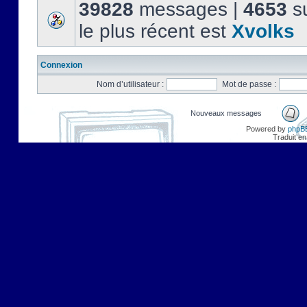
39828
messages |
4653
su
le plus récent est
Xvolks
Connexion
Nom d’utilisateur :
Mot de passe :
Nouveaux messages
Powered by
phpB
Traduit en