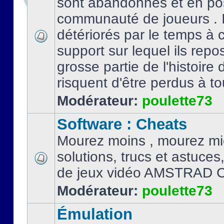
sont abandonnés et en po
communauté de joueurs . I
détériorés par le temps à
support sur lequel ils repo
grosse partie de l'histoire 
risquent d'être perdus à tou
Modérateur:
poulette73
Software : Cheats
Mourez moins , mourez mi
solutions, trucs et astuce
de jeux vidéo AMSTRAD 
Modérateur:
poulette73
Émulation