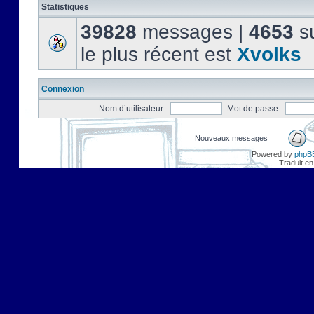
Statistiques
39828
messages |
4653
su
le plus récent est
Xvolks
Connexion
Nom d’utilisateur :
Mot de passe :
Nouveaux messages
Powered by
phpB
Traduit en