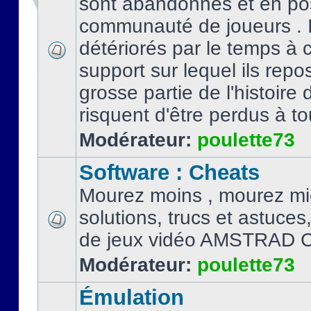
sont abandonnés et en po
communauté de joueurs . I
détériorés par le temps à
support sur lequel ils repo
grosse partie de l'histoire 
risquent d'être perdus à tou
Modérateur:
poulette73
Software : Cheats
Mourez moins , mourez mi
solutions, trucs et astuce
de jeux vidéo AMSTRAD 
Modérateur:
poulette73
Émulation