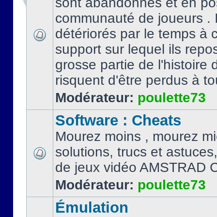
sont abandonnés et en po
communauté de joueurs . I
détériorés par le temps à
support sur lequel ils repo
grosse partie de l'histoire 
risquent d'être perdus à tou
Modérateur:
poulette73
Software : Cheats
Mourez moins , mourez mi
solutions, trucs et astuce
de jeux vidéo AMSTRAD 
Modérateur:
poulette73
Émulation