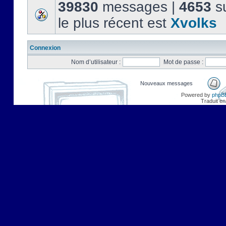
39830
messages |
4653
su
le plus récent est
Xvolks
Connexion
Nom d’utilisateur :
Mot de passe :
Nouveaux messages
Powered by
phpB
Traduit en