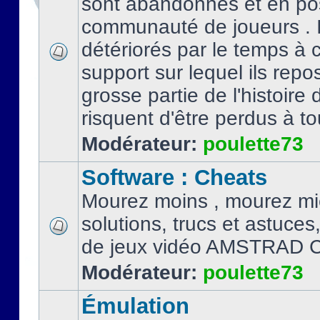
sont abandonnés et en po
communauté de joueurs . I
détériorés par le temps à
support sur lequel ils repo
grosse partie de l'histoire 
risquent d'être perdus à tou
Modérateur:
poulette73
Software : Cheats
Mourez moins , mourez mi
solutions, trucs et astuce
de jeux vidéo AMSTRAD 
Modérateur:
poulette73
Émulation