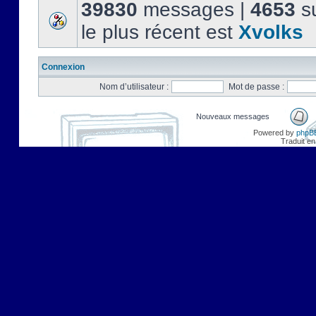
39830
messages |
4653
su
le plus récent est
Xvolks
Connexion
Nom d’utilisateur :
Mot de passe :
Nouveaux messages
Powered by
phpB
Traduit en