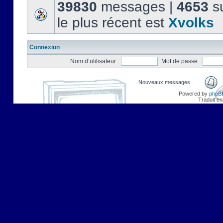
39830
messages |
4653
su
le plus récent est
Xvolks
Connexion
Nom d’utilisateur :
Mot de passe :
Nouveaux messages
Powered by
phpB
Traduit en