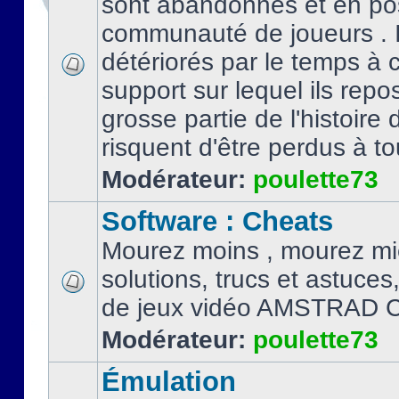
sont abandonnés et en po
communauté de joueurs . I
détériorés par le temps à
support sur lequel ils repo
grosse partie de l'histoire 
risquent d'être perdus à tou
Modérateur:
poulette73
Software : Cheats
Mourez moins , mourez mi
solutions, trucs et astuce
de jeux vidéo AMSTRAD 
Modérateur:
poulette73
Émulation