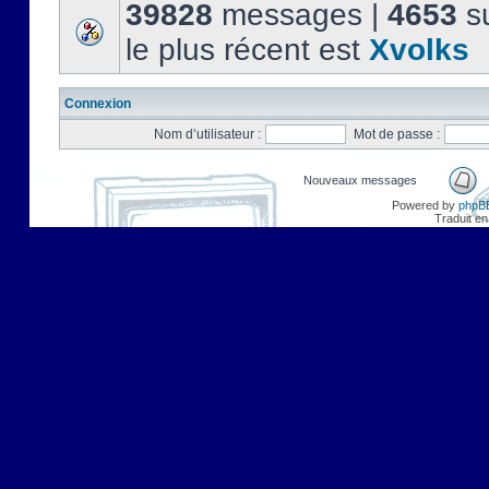
39828
messages |
4653
su
le plus récent est
Xvolks
Connexion
Nom d’utilisateur :
Mot de passe :
Nouveaux messages
Powered by
phpB
Traduit en