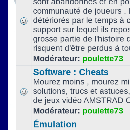
sont abandonnés et en po
communauté de joueurs . I
détériorés par le temps à
support sur lequel ils repo
grosse partie de l'histoire 
risquent d'être perdus à tou
Modérateur:
poulette73
Software : Cheats
Mourez moins , mourez mi
solutions, trucs et astuce
de jeux vidéo AMSTRAD 
Modérateur:
poulette73
Émulation