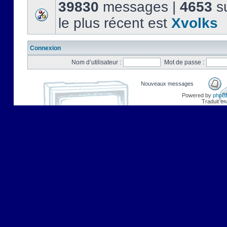
39830
messages |
4653
su
le plus récent est
Xvolks
Connexion
Nom d’utilisateur :
Mot de passe :
Nouveaux messages
Powered by
phpB
Traduit en