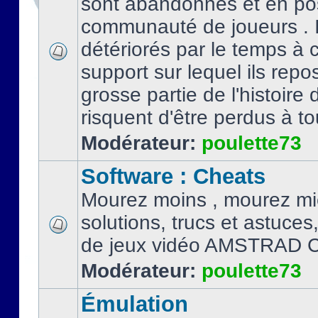
sont abandonnés et en po
communauté de joueurs . I
détériorés par le temps à
support sur lequel ils repo
grosse partie de l'histoire 
risquent d'être perdus à tou
Modérateur:
poulette73
Software : Cheats
Mourez moins , mourez mi
solutions, trucs et astuce
de jeux vidéo AMSTRAD 
Modérateur:
poulette73
Émulation