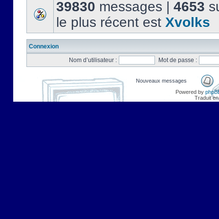
39830
messages |
4653
su
le plus récent est
Xvolks
Connexion
Nom d’utilisateur :
Mot de passe :
Nouveaux messages
Powered by
phpB
Traduit en