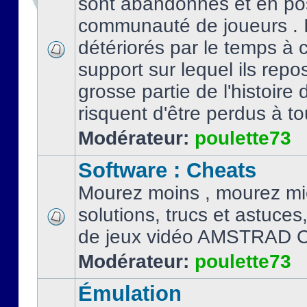
sont abandonnés et en po
communauté de joueurs . I
détériorés par le temps à
support sur lequel ils repo
grosse partie de l'histoire 
risquent d'être perdus à tou
Modérateur:
poulette73
Software : Cheats
Mourez moins , mourez mi
solutions, trucs et astuce
de jeux vidéo AMSTRAD 
Modérateur:
poulette73
Émulation