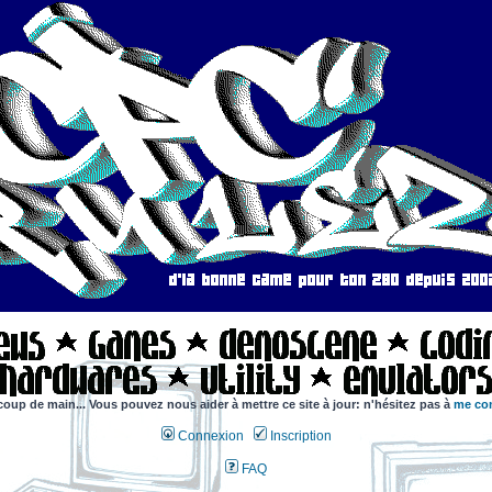
coup de main... Vous pouvez nous aider à mettre ce site à jour: n'hésitez pas à
me con
Connexion
Inscription
FAQ