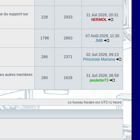
se du support sur
11 Juil 2026, 20:31
228
2933
hERMOL
07 Août 2026, 11:30
1796
2863
JMB
02 Juil 2026, 09:13
286
2371
Princesse Mariana
s les autres membres
31 Juil 2026, 06:59
280
1628
poulette73
Le fuseau horaire est UTC+1 heure