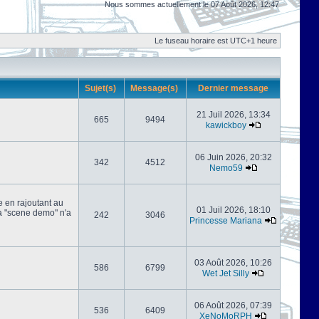
Nous sommes actuellement le 07 Août 2026, 12:47
Le fuseau horaire est UTC+1 heure
Sujet(s)
Message(s)
Dernier message
21 Juil 2026, 13:34
665
9494
kawickboy
06 Juin 2026, 20:32
342
4512
Nemo59
e en rajoutant au
01 Juil 2026, 18:10
 la "scene demo" n'a
242
3046
Princesse Mariana
03 Août 2026, 10:26
586
6799
Wet Jet Silly
06 Août 2026, 07:39
536
6409
XeNoMoRPH