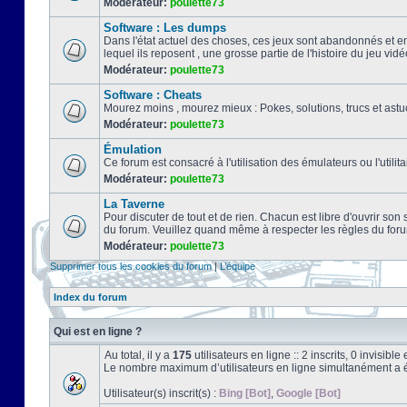
Modérateur:
poulette73
Software : Les dumps
Dans l'état actuel des choses, ces jeux sont abandonnés et e
lequel ils reposent , une grosse partie de l'histoire du jeu vidé
Modérateur:
poulette73
Software : Cheats
Mourez moins , mourez mieux : Pokes, solutions, trucs et a
Modérateur:
poulette73
Émulation
Ce forum est consacré à l'utilisation des émulateurs ou l'uti
Modérateur:
poulette73
La Taverne
Pour discuter de tout et de rien. Chacun est libre d'ouvrir so
du forum. Veuillez quand même à respecter les règles du for
Modérateur:
poulette73
Supprimer tous les cookies du forum
|
L’équipe
Index du forum
Qui est en ligne ?
Au total, il y a
175
utilisateurs en ligne :: 2 inscrits, 0 invisib
Le nombre maximum d’utilisateurs en ligne simultanément a 
Utilisateur(s) inscrit(s) :
Bing [Bot]
,
Google [Bot]