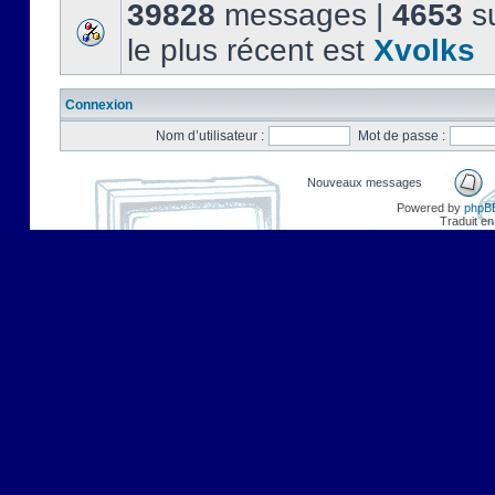
39828
messages |
4653
su
le plus récent est
Xvolks
Connexion
Nom d’utilisateur :
Mot de passe :
Nouveaux messages
Powered by
phpB
Traduit en