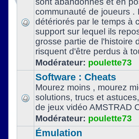
sont abandonnés et en po
communauté de joueurs . I
détériorés par le temps à
support sur lequel ils repo
grosse partie de l'histoire 
risquent d'être perdus à tou
Modérateur:
poulette73
Software : Cheats
Mourez moins , mourez mi
solutions, trucs et astuce
de jeux vidéo AMSTRAD 
Modérateur:
poulette73
Émulation