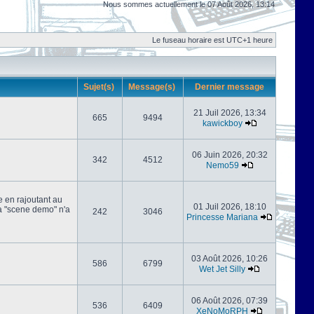
Nous sommes actuellement le 07 Août 2026, 13:14
Le fuseau horaire est UTC+1 heure
Sujet(s)
Message(s)
Dernier message
21 Juil 2026, 13:34
665
9494
kawickboy
06 Juin 2026, 20:32
342
4512
Nemo59
e en rajoutant au
01 Juil 2026, 18:10
 la "scene demo" n'a
242
3046
Princesse Mariana
03 Août 2026, 10:26
586
6799
Wet Jet Silly
06 Août 2026, 07:39
536
6409
XeNoMoRPH