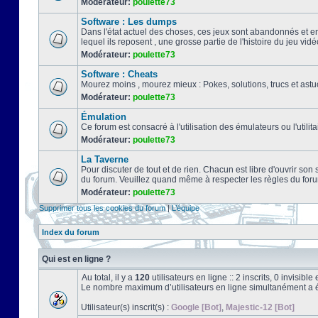
Modérateur:
poulette73
Software : Les dumps
Dans l'état actuel des choses, ces jeux sont abandonnés et e
lequel ils reposent , une grosse partie de l'histoire du jeu vidé
Modérateur:
poulette73
Software : Cheats
Mourez moins , mourez mieux : Pokes, solutions, trucs et a
Modérateur:
poulette73
Émulation
Ce forum est consacré à l'utilisation des émulateurs ou l'uti
Modérateur:
poulette73
La Taverne
Pour discuter de tout et de rien. Chacun est libre d'ouvrir so
du forum. Veuillez quand même à respecter les règles du for
Modérateur:
poulette73
Supprimer tous les cookies du forum
|
L’équipe
Index du forum
Qui est en ligne ?
Au total, il y a
120
utilisateurs en ligne :: 2 inscrits, 0 invisib
Le nombre maximum d’utilisateurs en ligne simultanément a 
Utilisateur(s) inscrit(s) :
Google [Bot]
,
Majestic-12 [Bot]