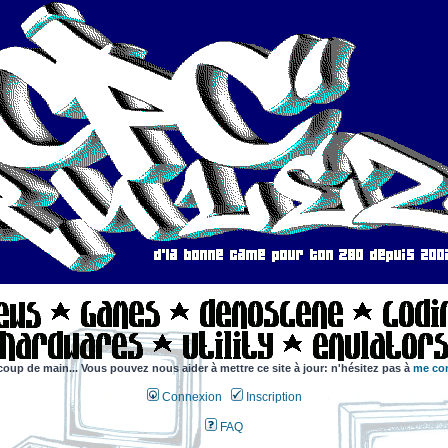
coup de main... Vous pouvez nous aider à mettre ce site à jour: n'hésitez pas à
me con
Connexion
Inscription
FAQ