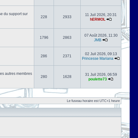
se du support sur
11 Juil 2026, 20:31
228
2933
hERMOL
07 Août 2026, 11:30
1796
2863
JMB
02 Juil 2026, 09:13
286
2371
Princesse Mariana
s les autres membres
31 Juil 2026, 06:59
280
1628
poulette73
Le fuseau horaire est UTC+1 heure