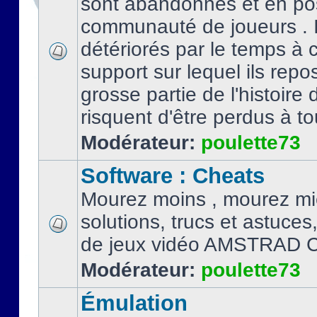
sont abandonnés et en po
communauté de joueurs . I
détériorés par le temps à
support sur lequel ils repo
grosse partie de l'histoire 
risquent d'être perdus à tou
Modérateur:
poulette73
Software : Cheats
Mourez moins , mourez mi
solutions, trucs et astuce
de jeux vidéo AMSTRAD 
Modérateur:
poulette73
Émulation