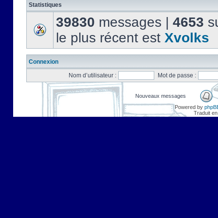
Statistiques
39830
messages |
4653
su
le plus récent est
Xvolks
Connexion
Nom d’utilisateur :
Mot de passe :
Nouveaux messages
Powered by
phpB
Traduit en