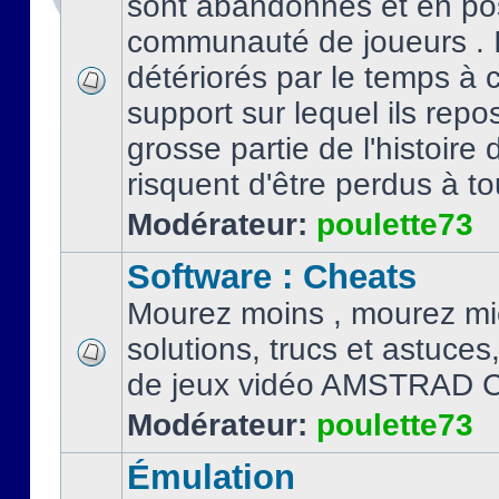
sont abandonnés et en po
communauté de joueurs . I
détériorés par le temps à
support sur lequel ils repo
grosse partie de l'histoire 
risquent d'être perdus à tou
Modérateur:
poulette73
Software : Cheats
Mourez moins , mourez mi
solutions, trucs et astuce
de jeux vidéo AMSTRAD 
Modérateur:
poulette73
Émulation