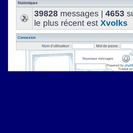
Statistiques
39828
messages |
4653
su
le plus récent est
Xvolks
Connexion
Nom d’utilisateur :
Mot de passe :
Nouveaux messages
Powered by
phpB
Traduit en