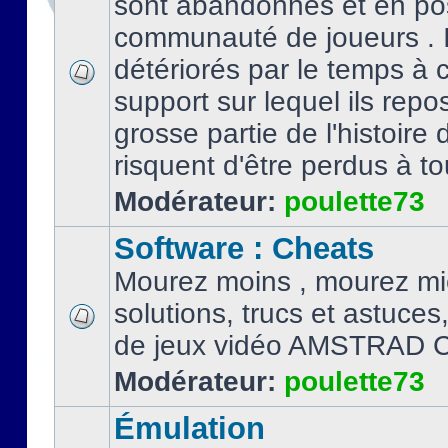
sont abandonnés et en po
communauté de joueurs . I
détériorés par le temps à
support sur lequel ils repo
grosse partie de l'histoire 
risquent d'être perdus à tou
Modérateur:
poulette73
Software : Cheats
Mourez moins , mourez mi
solutions, trucs et astuce
de jeux vidéo AMSTRAD 
Modérateur:
poulette73
Émulation