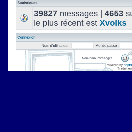
Statistiques
39827
messages |
4653
su
le plus récent est
Xvolks
Connexion
Nom d’utilisateur :
Mot de passe :
Nouveaux messages
Powered by
phpB
Traduit en