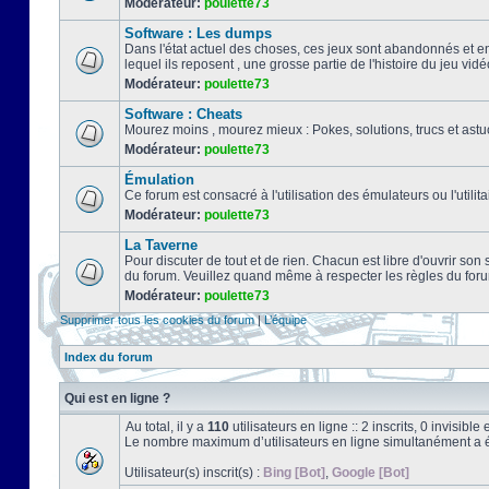
Modérateur:
poulette73
Software : Les dumps
Dans l'état actuel des choses, ces jeux sont abandonnés et e
lequel ils reposent , une grosse partie de l'histoire du jeu vidé
Modérateur:
poulette73
Software : Cheats
Mourez moins , mourez mieux : Pokes, solutions, trucs et a
Modérateur:
poulette73
Émulation
Ce forum est consacré à l'utilisation des émulateurs ou l'uti
Modérateur:
poulette73
La Taverne
Pour discuter de tout et de rien. Chacun est libre d'ouvrir so
du forum. Veuillez quand même à respecter les règles du for
Modérateur:
poulette73
Supprimer tous les cookies du forum
|
L’équipe
Index du forum
Qui est en ligne ?
Au total, il y a
110
utilisateurs en ligne :: 2 inscrits, 0 invisibl
Le nombre maximum d’utilisateurs en ligne simultanément a 
Utilisateur(s) inscrit(s) :
Bing [Bot]
,
Google [Bot]