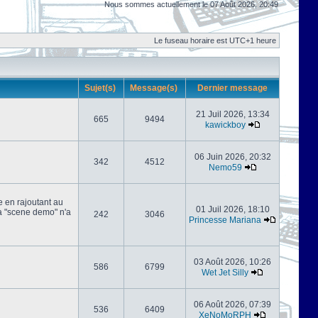
Nous sommes actuellement le 07 Août 2026, 20:49
Le fuseau horaire est UTC+1 heure
Sujet(s)
Message(s)
Dernier message
21 Juil 2026, 13:34
665
9494
kawickboy
06 Juin 2026, 20:32
342
4512
Nemo59
e en rajoutant au
01 Juil 2026, 18:10
 la "scene demo" n'a
242
3046
Princesse Mariana
03 Août 2026, 10:26
586
6799
Wet Jet Silly
06 Août 2026, 07:39
536
6409
XeNoMoRPH