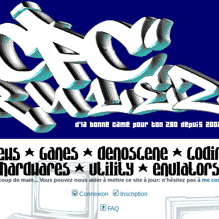
coup de main... Vous pouvez nous aider à mettre ce site à jour: n'hésitez pas à
me con
Connexion
Inscription
FAQ