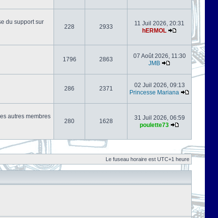
se du support sur
11 Juil 2026, 20:31
228
2933
hERMOL
07 Août 2026, 11:30
1796
2863
JMB
02 Juil 2026, 09:13
286
2371
Princesse Mariana
s les autres membres
31 Juil 2026, 06:59
280
1628
poulette73
Le fuseau horaire est UTC+1 heure