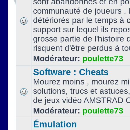
sont abandonnés et en po
communauté de joueurs . I
détériorés par le temps à
support sur lequel ils repo
grosse partie de l'histoire 
risquent d'être perdus à tou
Modérateur:
poulette73
Software : Cheats
Mourez moins , mourez mi
solutions, trucs et astuce
de jeux vidéo AMSTRAD 
Modérateur:
poulette73
Émulation