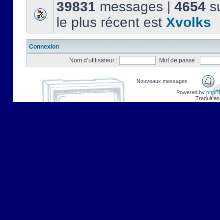
39831
messages |
4654
su
le plus récent est
Xvolks
Connexion
Nom d’utilisateur :
Mot de passe :
Nouveaux messages
Powered by
phpB
Traduit en