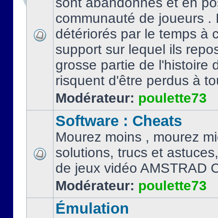
sont abandonnés et en po
communauté de joueurs . I
détériorés par le temps à
support sur lequel ils repo
grosse partie de l'histoire 
risquent d'être perdus à tou
Modérateur:
poulette73
Software : Cheats
Mourez moins , mourez mi
solutions, trucs et astuce
de jeux vidéo AMSTRAD 
Modérateur:
poulette73
Émulation