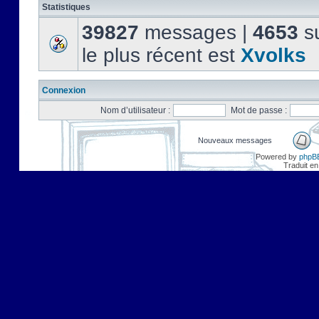
Statistiques
39827
messages |
4653
su
le plus récent est
Xvolks
Connexion
Nom d’utilisateur :
Mot de passe :
Nouveaux messages
Powered by
phpB
Traduit en