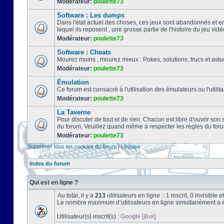
Modérateur:
poulette73
Software : Les dumps
Dans l'état actuel des choses, ces jeux sont abandonnés et e
lequel ils reposent , une grosse partie de l'histoire du jeu vidé
Modérateur:
poulette73
Software : Cheats
Mourez moins , mourez mieux : Pokes, solutions, trucs et a
Modérateur:
poulette73
Émulation
Ce forum est consacré à l'utilisation des émulateurs ou l'uti
Modérateur:
poulette73
La Taverne
Pour discuter de tout et de rien. Chacun est libre d'ouvrir so
du forum. Veuillez quand même à respecter les règles du for
Modérateur:
poulette73
Supprimer tous les cookies du forum
|
L’équipe
Index du forum
Qui est en ligne ?
Au total, il y a
213
utilisateurs en ligne :: 1 inscrit, 0 invisibl
Le nombre maximum d’utilisateurs en ligne simultanément a 
Utilisateur(s) inscrit(s) :
Google [Bot]