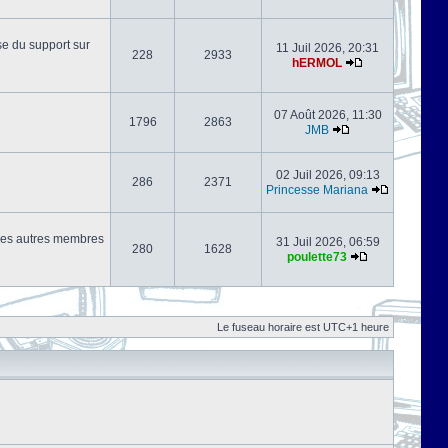
se du support sur
11 Juil 2026, 20:31
228
2933
hERMOL
07 Août 2026, 11:30
1796
2863
JMB
02 Juil 2026, 09:13
286
2371
Princesse Mariana
s les autres membres
31 Juil 2026, 06:59
280
1628
poulette73
Le fuseau horaire est UTC+1 heure