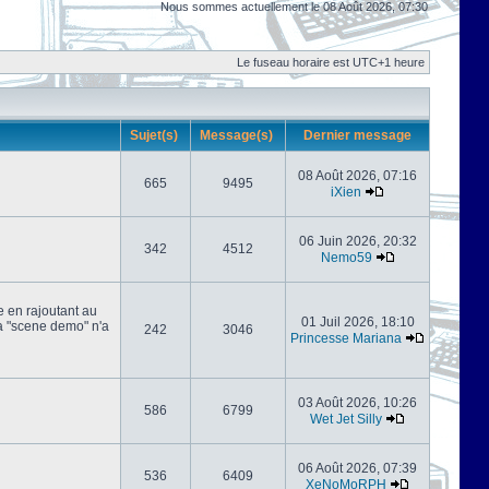
Nous sommes actuellement le 08 Août 2026, 07:30
Le fuseau horaire est UTC+1 heure
Sujet(s)
Message(s)
Dernier message
08 Août 2026, 07:16
665
9495
iXien
06 Juin 2026, 20:32
342
4512
Nemo59
e en rajoutant au
01 Juil 2026, 18:10
 la "scene demo" n'a
242
3046
Princesse Mariana
03 Août 2026, 10:26
586
6799
Wet Jet Silly
06 Août 2026, 07:39
536
6409
XeNoMoRPH