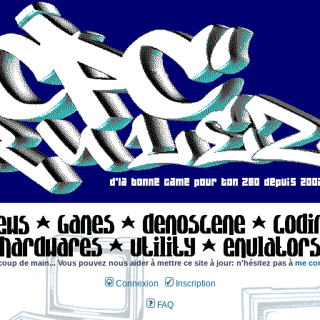
coup de main... Vous pouvez nous aider à mettre ce site à jour: n'hésitez pas à
me con
Connexion
Inscription
FAQ