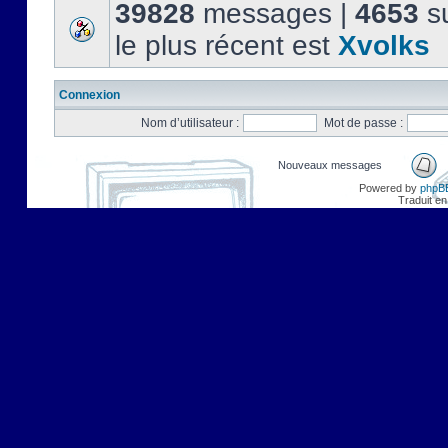
39828
messages |
4653
su
le plus récent est
Xvolks
Connexion
Nom d’utilisateur :
Mot de passe :
Nouveaux messages
Powered by
phpB
Traduit en