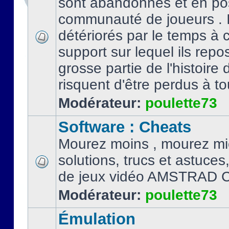
sont abandonnés et en po
communauté de joueurs . I
détériorés par le temps à
support sur lequel ils repo
grosse partie de l'histoire 
risquent d'être perdus à tou
Modérateur:
poulette73
Software : Cheats
Mourez moins , mourez mi
solutions, trucs et astuce
de jeux vidéo AMSTRAD 
Modérateur:
poulette73
Émulation