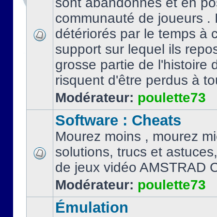
sont abandonnés et en po
communauté de joueurs . I
détériorés par le temps à
support sur lequel ils repo
grosse partie de l'histoire 
risquent d'être perdus à tou
Modérateur:
poulette73
Software : Cheats
Mourez moins , mourez mi
solutions, trucs et astuce
de jeux vidéo AMSTRAD 
Modérateur:
poulette73
Émulation