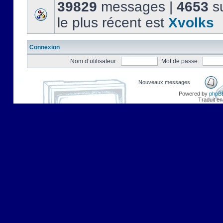
39829
messages |
4653
su
le plus récent est
Xvolks
Connexion
Nom d’utilisateur :
Mot de passe :
Nouveaux messages
Powered by
phpB
Traduit en