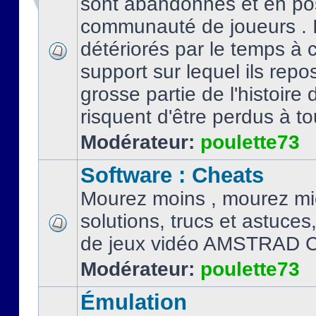
sont abandonnés et en po
communauté de joueurs . I
détériorés par le temps à
support sur lequel ils repo
grosse partie de l'histoire 
risquent d'être perdus à tou
Modérateur:
poulette73
Software : Cheats
Mourez moins , mourez mi
solutions, trucs et astuce
de jeux vidéo AMSTRAD 
Modérateur:
poulette73
Émulation