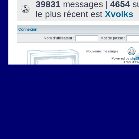
39831
messages |
4654
su
le plus récent est
Xvolks
Connexion
Nom d’utilisateur :
Mot de passe :
Nouveaux messages
Powered by
phpB
Traduit en