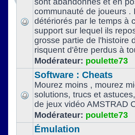
sont abandonnés et en po
communauté de joueurs . I
détériorés par le temps à
support sur lequel ils repo
grosse partie de l'histoire 
risquent d'être perdus à tou
Modérateur:
poulette73
Software : Cheats
Mourez moins , mourez mi
solutions, trucs et astuce
de jeux vidéo AMSTRAD 
Modérateur:
poulette73
Émulation