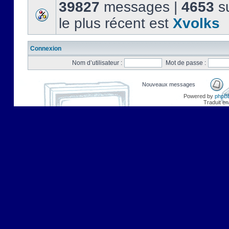
39827
messages |
4653
su
le plus récent est
Xvolks
Connexion
Nom d’utilisateur :
Mot de passe :
Nouveaux messages
Powered by
phpB
Traduit en