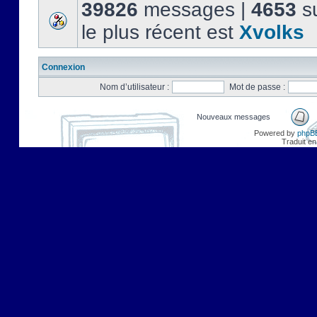
39826
messages |
4653
su
le plus récent est
Xvolks
Connexion
Nom d’utilisateur :
Mot de passe :
Nouveaux messages
Powered by
phpB
Traduit en