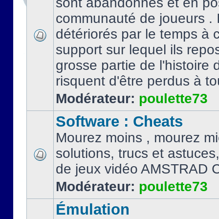
sont abandonnés et en po
communauté de joueurs . I
détériorés par le temps à
support sur lequel ils repo
grosse partie de l'histoire 
risquent d'être perdus à tou
Modérateur:
poulette73
Software : Cheats
Mourez moins , mourez mi
solutions, trucs et astuce
de jeux vidéo AMSTRAD 
Modérateur:
poulette73
Émulation