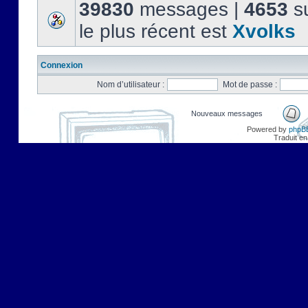
39830
messages |
4653
su
le plus récent est
Xvolks
Connexion
Nom d’utilisateur :
Mot de passe :
Nouveaux messages
Powered by
phpB
Traduit en