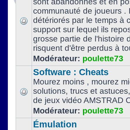
sont abandonnés et en po
communauté de joueurs . I
détériorés par le temps à
support sur lequel ils repo
grosse partie de l'histoire 
risquent d'être perdus à tou
Modérateur:
poulette73
Software : Cheats
Mourez moins , mourez mi
solutions, trucs et astuce
de jeux vidéo AMSTRAD 
Modérateur:
poulette73
Émulation